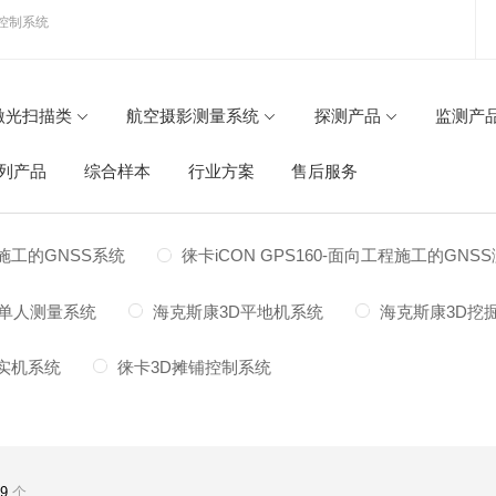
控制系统
激光扫描类
航空摄影测量系统
探测产品
监测产
列产品
综合样本
行业方案
售后服务
程施工的GNSS系统
徕卡iCON GPS160-面向工程施工的GNS
工的单人测量系统
海克斯康3D平地机系统
海克斯康3D挖
实机系统
徕卡3D摊铺控制系统
共
9
个