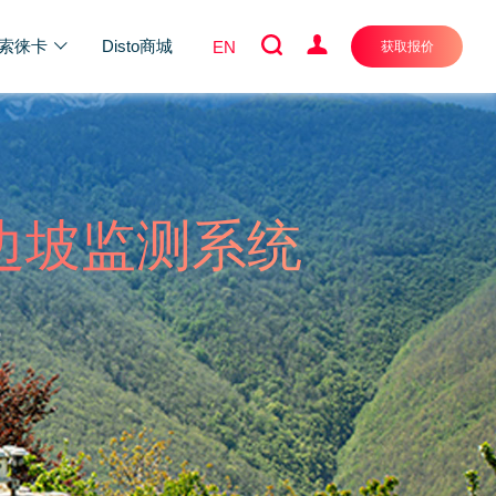
索徕卡
Disto商城
EN
获取报价
远程边坡监测系统
案