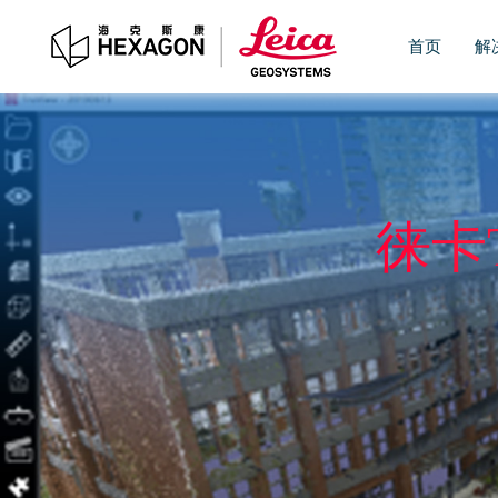
首页
解
徕卡