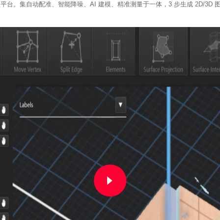
平台。集自动配准、智能降噪、AI 建模、精准测量于一体，3 步生成 2D/3D 图模