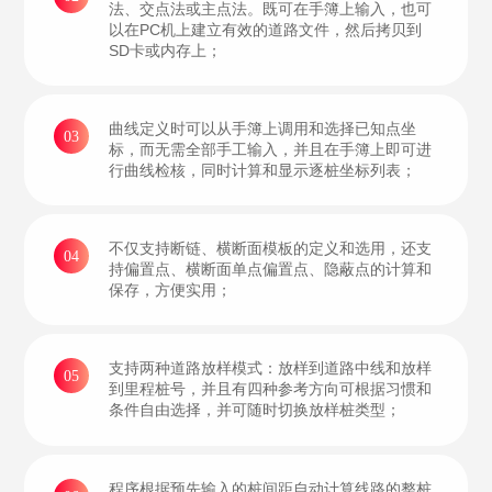
法、交点法或主点法。既可在手簿上输入，也可
以在PC机上建立有效的道路文件，然后拷贝到
SD卡或内存上；
曲线定义时可以从手簿上调用和选择已知点坐
03
标，而无需全部手工输入，并且在手簿上即可进
行曲线检核，同时计算和显示逐桩坐标列表；
不仅支持断链、横断面模板的定义和选用，还支
04
持偏置点、横断面单点偏置点、隐蔽点的计算和
保存，方便实用；
支持两种道路放样模式：放样到道路中线和放样
05
到里程桩号，并且有四种参考方向可根据习惯和
条件自由选择，并可随时切换放样桩类型；
程序根据预先输入的桩间距自动计算线路的整桩