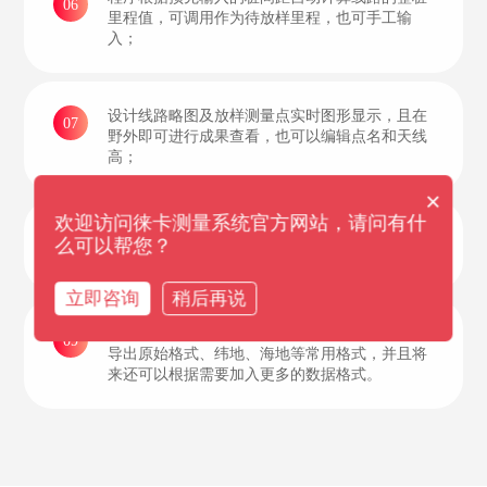
06
里程值，可调用作为待放样里程，也可手工输
入；
设计线路略图及放样测量点实时图形显示，且在
07
野外即可进行成果查看，也可以编辑点名和天线
高；
×
欢迎访问徕卡测量系统官方网站，请问有什
测量点位保存时支持固定解有效性检查，避免外
08
么可以帮您？
业误操作保存了精度不满足条件的结果；
立即咨询
稍后再说
数据输出样式多种多样，可以根据需要灵活选择
09
导出原始格式、纬地、海地等常用格式，并且将
来还可以根据需要加入更多的数据格式。