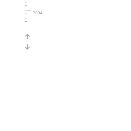
2004
2001
2000
1996
1993
1985
1960
1932