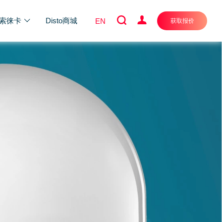
索徕卡
Disto商城
EN
获取报价
线