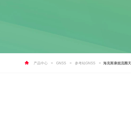
产品中心
>
GNSS
>
参考站GNSS
>
海克斯康扼流圈