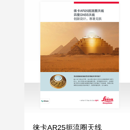
徕卡AR25扼流圈天线