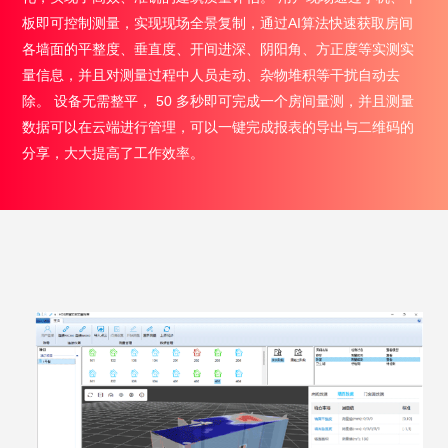
板即可控制测量，实现现场全景复制，通过AI算法快速获取房间
各墙面的平整度、垂直度、开间进深、阴阳角、方正度等实测实
量信息，并且对测量过程中人员走动、杂物堆积等干扰自动去
除。 设备无需整平， 50 多秒即可完成一个房间量测，并且测量
数据可以在云端进行管理，可以一键完成报表的导出与二维码的
分享，大大提高了工作效率。