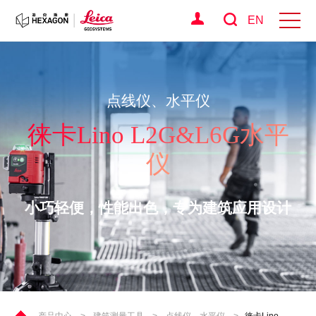
EN
点线仪、水平仪
徕卡Lino L2G&L6G水平
仪
小巧轻便，性能出色，专为建筑应用设计
产品中心
>
建筑测量工具
>
点线仪、水平仪
>
徕卡Lino