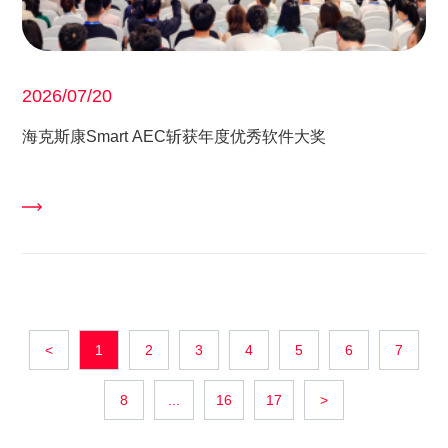
2026/07/20
海克斯康Smart AEC斩获年度优秀软件大奖
<
1
2
3
4
5
6
7
8
...
16
17
>