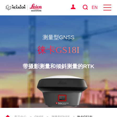
EN
测量型GNSS
徕卡GS18I
带摄影测量和倾斜测量的RTK
产品中心
>
GNSS
>
测量型GNSS
>
徕卡GS18I