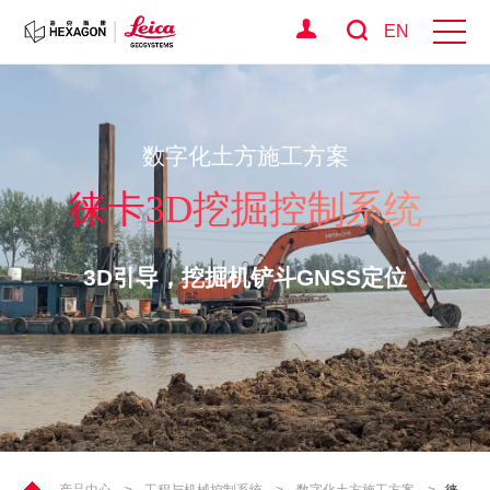
EN
数字化土方施工方案
徕卡3D挖掘控制系统
3D引导，挖掘机铲斗GNSS定位
产品中心
>
工程与机械控制系统
>
数字化土方施工方案
>
徕