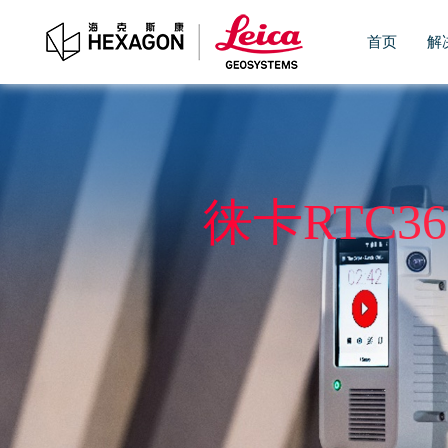
首页
解
徕卡RTC3