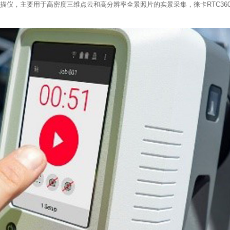
光扫描仪，主要用于高密度三维点云和高分辨率全景照片的实景采集，徕卡RTC36