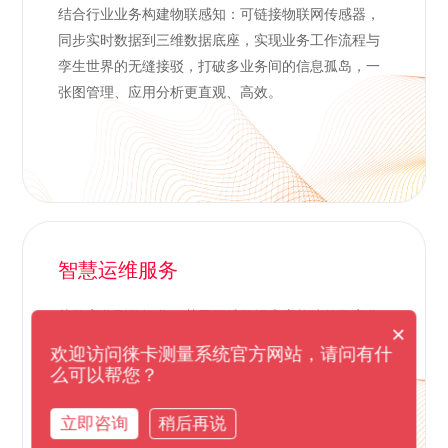
结合行业业务构建物联感知：可链接物联网传感器，
同步实时数据到三维数据底座，实现业务工作流程与
孪生世界的无缝接驳，打破多业务间的信息孤岛，一
张图管理、应用分析更直观、高效。
智慧运维服务
从数字化到数智化：基于三维数据底座构建的数字化
×
孪生世界，通过与无人巡检机器人的互联互通，实现
欢迎访问徕卡测量系统官方网站，请问有什
数据实时回传、定向/自动巡检、AI识别辅助等智慧巡
么可以帮您？
检功能；通过虚拟仿真功能，可为防汛评估、火灾预
警等应急管理工作，打造数智决策新引擎。
立即咨询
稍后再说