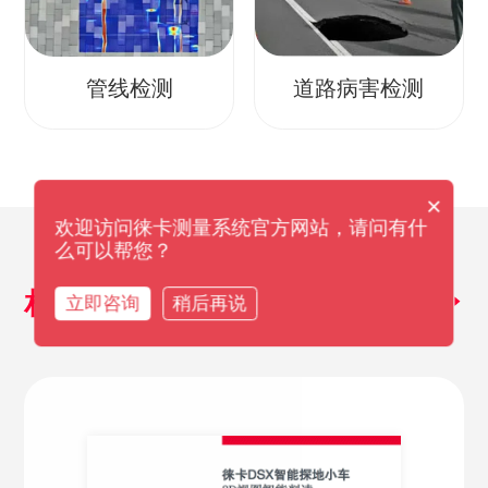
管线检测
道路病害检测
×
欢迎访问徕卡测量系统官方网站，请问有什
么可以帮您？
相关产品资料
立即咨询
稍后再说
探索更多