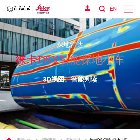
EN
探地雷达
徕卡DSX智能探地小车
3D视图、智能判读
产品中心
>
探测产品
>
探地雷达
>
徕卡DSX智能探地小车