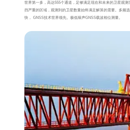
世界第一多，高达555个通道，足够满足现在和未来的卫星观测需求。50 H
挡严重的区域，观测到的卫星数量始终满足解算的需要。多频选项，
快， GNSS技术世界领先。极低噪声GNSS载波相位测量。