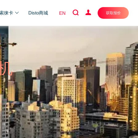
索徕卡
Disto商城
EN
获取报价
机