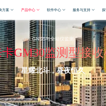
决方案
产品中心
软件中心
服务与支持
探
GNSS与全站仪监测
徕卡GM30监测型接收
星耀北斗，昼夜恒久