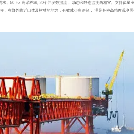
z 高采样率, 20个并发数据流， 动态和静态监测两相宜。支持多星座: GPS, GLON
在野外靠近山体及树林的地方，有效减少多路径， 满足各种高精度观测需要。 徕