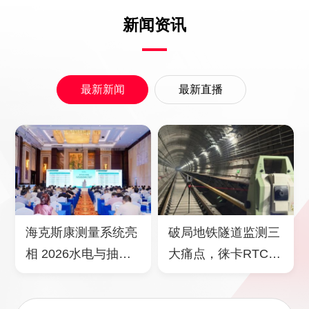
新闻资讯
最新新闻
最新直播
海克斯康测量系统亮
破局地铁隧道监测三
相 2026水电与抽蓄
大痛点，徕卡RTC半
装备展
移动扫描方案全新升
级