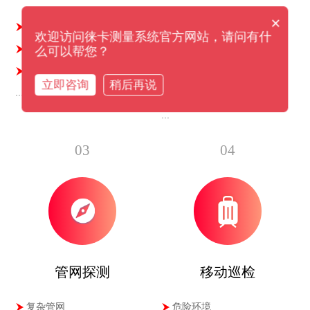
×
城市建模
建筑监测
欢迎访问徕卡测量系统官方网站，请问有什
生命线建模
桥梁监测
么可以帮您？
地上地下
雨量监测
立即咨询
稍后再说
...
结构探测
...
03
04
管网探测
移动巡检
复杂管网
危险环境