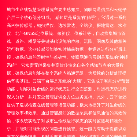
城市生命线智慧管理系统主要由感知层、物联网通信层和云端平
台层三个核心部分组成。 感知层是系统的“触手”，它通过一系列
高科技传感器，如扫描仪、边坡雷达、全站仪、探地雷达、水准
仪、北斗GNSS定位系统、倾斜仪、位移计等，自动搜集城市管
线、道路、桥梁等关键基础设施的位移、沉降、图像及其他相关
运行数据。这些传感器能够实时捕获数据，并迅速进行分析后上
报，确保信息的即时性与准确性。物联网通信层则是系统的“神经
系统”，它负责无缝采集并高效传输来自各个感知节点的大量数
据，确保信息能够在整个系统内畅通无阻，为后续的分析处理提
供坚实基础。云端平台层是系统的“大脑”，它集成了智能分析预警
功能，能够对生命线的运行状态进行全面监测，对运行态势进行
深入分析，并对安全管理提供全方位业务支持。此外，云平台还
提供了巡视检查在线管理等增值功能，极大地提升了对生命线的
管理效率和效果。通过智能感知的数据采集和信息通信的高效传
输，该系统实现了对城市生命线运行状态的实时监测与精准分
析，并能对可能出现的问题进行预警。这一能力有助于提前识别
潜在的安全隐患，及时采取相应措施，确保城市生命线的安全稳