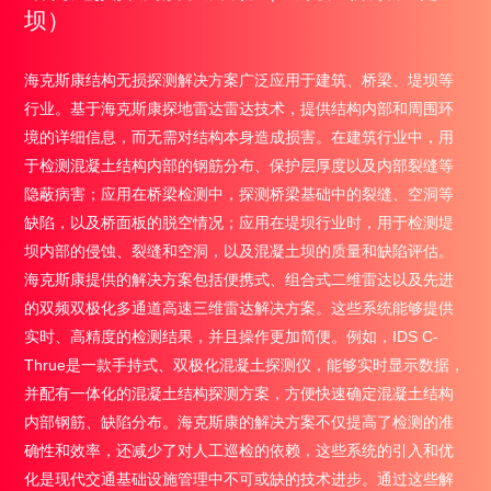
坝）
海克斯康结构无损探测解决方案广泛应用于建筑、桥梁、堤坝等
行业。基于海克斯康探地雷达雷达技术，提供结构内部和周围环
境的详细信息，而无需对结构本身造成损害。在建筑行业中，用
于检测混凝土结构内部的钢筋分布、保护层厚度以及内部裂缝等
隐蔽病害；应用在桥梁检测中，探测桥梁基础中的裂缝、空洞等
缺陷，以及桥面板的脱空情况；应用在堤坝行业时，用于检测堤
坝内部的侵蚀、裂缝和空洞，以及混凝土坝的质量和缺陷评估。
海克斯康提供的解决方案包括便携式、组合式二维雷达以及先进
的双频双极化多通道高速三维雷达解决方案。这些系统能够提供
实时、高精度的检测结果，并且操作更加简便。例如，IDS C-
Thrue是一款手持式、双极化混凝土探测仪，能够实时显示数据，
并配有一体化的混凝土结构探测方案，方便快速确定混凝土结构
内部钢筋、缺陷分布。海克斯康的解决方案不仅提高了检测的准
确性和效率，还减少了对人工巡检的依赖，这些系统的引入和优
化是现代交通基础设施管理中不可或缺的技术进步。通过这些解