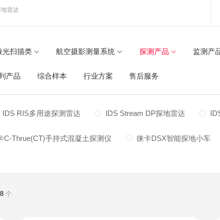
探地雷达
激光扫描类
航空摄影测量系统
探测产品
监测产
列产品
综合样本
行业方案
售后服务
IDS RIS多用途探测雷达
IDS Stream DP探地雷达
ID
C-Thrue(CT)手持式混凝土探测仪
徕卡DSX智能探地小车
共
8
个