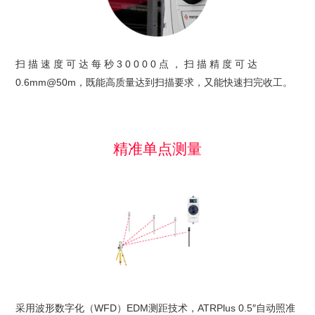
扫 描 速 度 可 达 每 秒 3 0 0 0 0 点 ， 扫 描 精 度 可 达
0.6mm@50m，既能高质量达到扫描要求，又能快速扫完收工。
精准单点测量
采用波形数字化（WFD）EDM测距技术，ATRPlus 0.5″自动照准